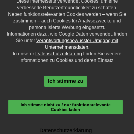
Diese Internetseite verwendet Cookies, um eine
verbesserte Benutzerfreundlichkeit zu schaffen.
Bürozeiten:
Neben funktionsrelevanten Cookies werden – wenn Sie
Montag - Donnerstag: 08:00 - 16:30 Uhr
zustimmen – auch Cookies für Analysezwecke und
Freitag: 08:00 - 13:00 Uhr
personalisierte Werbung eingesetzt.
Informationen dazu, wie Google Daten verwendet, finden
Sie unter
Verantwortungsbewusster Umgang mit
Online:
Unternehmensdaten
.
In unserer
Datenschutzerklärung
finden Sie weitere
info
[at]
vankan-stb [dot] de
Informationen zu Cookies und deren Einsatz.
http://www.vankan-steuerberatung.de
Ich stimme zu
© 2026 Eva van Kan —
Impressum
|
Datenschutz
Ich stimme nicht zu / nur funktionsrelevante
Cookies laden
Wir nutzen die Systeme von:
Datenschutzerklärung